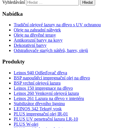
Vyhledávání
Nabídka
Tradiční olejové lazury na dřevo s UV ochranou
Oleje na zahradní nábytek
Oleje na dřevěné terasy
Antikorozní barvy na kovy
Dekorativní barvy
Odstraňovače starých nátěrů, barev, olejů
Produkty
Leinos 940 Odšeďovač dřeva
BSP napouštěcí impregnační olej na dřevo
BSP vrchní olejová lazura
Leinos 150 impregnace na dřevo
Leinos 260 Venkovní olejová lazura
Leinos 261 Lazura na dřevo v interiéru
Stabilizátor dřevního ligninu
LEINOS 342 Tekutý vosk
PLUS impregnační olej IR-01
PLUS UV penetrační lazura LR-10
PLUS W-olej