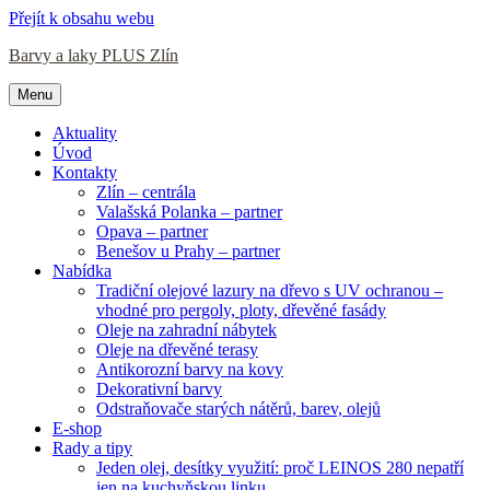
Přejít k obsahu webu
Barvy a laky PLUS Zlín
Menu
Aktuality
Úvod
Kontakty
Zlín – centrála
Valašská Polanka – partner
Opava – partner
Benešov u Prahy – partner
Nabídka
Tradiční olejové lazury na dřevo s UV ochranou –
vhodné pro pergoly, ploty, dřevěné fasády
Oleje na zahradní nábytek
Oleje na dřevěné terasy
Antikorozní barvy na kovy
Dekorativní barvy
Odstraňovače starých nátěrů, barev, olejů
E-shop
Rady a tipy
Jeden olej, desítky využití: proč LEINOS 280 nepatří
jen na kuchyňskou linku