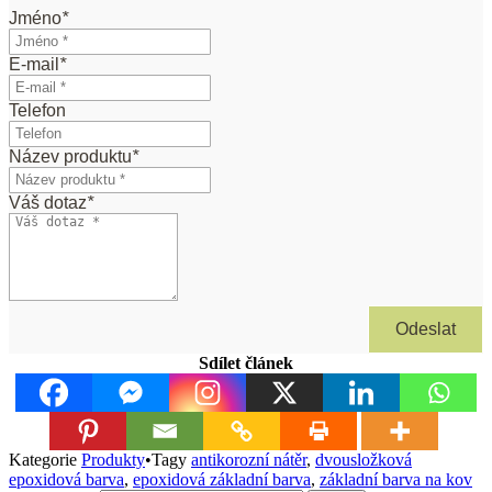
Jméno
*
E-mail
*
Telefon
Název produktu
*
Váš dotaz
*
Odeslat
Sdílet článek
Kategorie
Produkty
•
Tagy
antikorozní nátěr
,
dvousložková
epoxidová barva
,
epoxidová základní barva
,
základní barva na kov