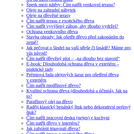
Šperk mezi nátěry: Čím natřít venkovní terasu?
Oleje na zahradní nábytek
Oleje na dřevěné terasy
Čím natřít terasu z exotického dřeva
Čím natřít vyvýšený záhon, aby dlouho vydržel?
Ochrana venkovního dřeva
Stavba ohrady: Jak ošetřit dřevo před zakopáním do
země?
Jak pečovat o šindel na vaší střeše či fasádě? Máme pro
vás návod!
Čím natřít dřevěný plot – „na dlouho bez starostí“
E-book: Dlouhodobá ochrana dřeva v exteriéru –
praktické rady
Prémiová řada olejových lazur pro ošetření dřeva
v exteriéru
Čím natřít modřínové dřevo?
Kvalitní ochrana dřeva (dlouhodobá a účinná). Jak na
to?
Parafínový olej na dřevo
Raději klasický benátský štuk nebo dekorativní perlový
štuk?
Čím natřít pracovní desku (nejen) v kuchyni
Čím natřít dřevo v interiéru?
Jak zabránit tmavnutí dřeva?
Čím natřít terasu z exotického dřeva