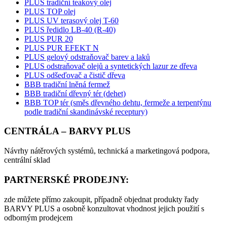
PLUS tradiční teakový olej
PLUS TOP olej
PLUS UV terasový olej T-60
PLUS ředidlo LB-40 (R-40)
PLUS PUR 20
PLUS PUR EFEKT N
PLUS gelový odstraňovač barev a laků
PLUS odstraňovač olejů a syntetických lazur ze dřeva
PLUS odšeďovač a čistič dřeva
BBB tradiční lněná fermež
BBB tradiční dřevný tér (dehet)
BBB TOP tér (směs dřevného dehtu, fermeže a terpentýnu
podle tradiční skandinávské receptury)
CENTRÁLA – BARVY PLUS
Návrhy nátěrových systémů, technická a marketingová podpora,
centrální sklad
PARTNERSKÉ PRODEJNY:
zde můžete přímo zakoupit, případně objednat produkty řady
BARVY PLUS a osobně konzultovat vhodnost jejich použití s
odborným prodejcem