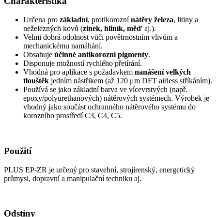
Charakteristika
Určena pro
základní
, protikorozní
nátěry železa
, litiny a
neželezných kovů (
zinek, hliník, měď
aj.).
Velmi dobrá odolnost vůči povětrnostním vlivům a
mechanickému namáhání.
Obsahuje
účinné antikorozní pigmenty
.
Disponuje možností rychlého přetírání.
Vhodná pro aplikace s požadavkem
nanášení velkých
tlouštěk
jedním nástřikem (až 120 μm DFT airless stříkáním).
Používá se jako základní barva ve vícevrstvých (např.
epoxy/polyurethanových) nátěrových systémech. Výrobek je
vhodný jako součást ochranného nátěrového systému do
korozního prostředí C3, C4, C5.
Použití
PLUS EP-ZR je určený pro stavební, strojírenský, energetický
průmysl, dopravní a manipulační techniku aj.
Odstíny