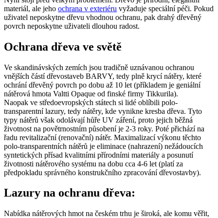
materiál, ale jeho
ochrana v exteriéru
vyžaduje speciální péči. Pokud
uživatel neposkytne dřevu vhodnou ochranu, pak drahý dřevěný
povrch neposkytne uživateli dlouhou radost.
Ochrana dřeva ve světě
Ve skandinávských zemích jsou tradičně uznávanou ochranou
vnějších částí dřevostaveb BARVY, tedy plně krycí nátěry, které
ochrání dřevěný povrch po dobu až 10 let (příkladem je geniální
nátěrová hmota Valtti Opaque od finské firmy Tikkurila).
Naopak ve středoevropských státech si lidé oblíbili polo-
transparentní lazury, tedy nátěry, kde vynikne kresba dřeva. Tyto
typy nátěrů však odolávají hůře UV záření, proto jejich běžná
životnost na povětrnostním působení je 2-3 roky. Poté přichází na
řadu revitalizační (renovační) nátěr. Maximalizací výkonu těchto
polo-transparentních nátěrů je eliminace (nahrazení) nežádoucích
syntetických přísad kvalitními přírodními materiály a posunutí
životnosti nátěrového systému na dobu cca 4-6 let (platí za
předpokladu správného konstrukčního zpracování dřevostavby).
Lazury na ochranu dřeva:
Nabídka nátěrových hmot na českém trhu je široká, ale komu věřit,