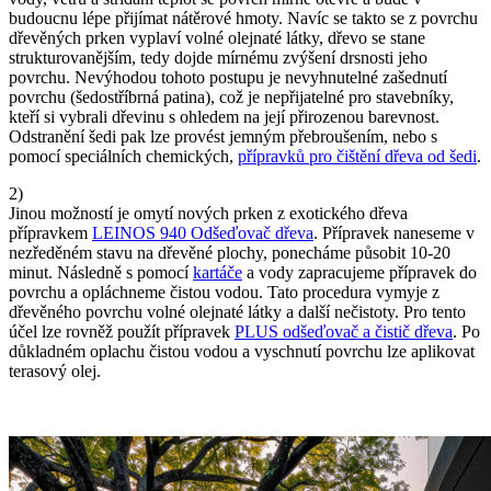
budoucnu lépe přijímat nátěrové hmoty. Navíc se takto se z povrchu
dřevěných prken vyplaví volné olejnaté látky, dřevo se stane
strukturovanějším, tedy dojde mírnému zvýšení drsnosti jeho
povrchu. Nevýhodou tohoto postupu je nevyhnutelné zašednutí
povrchu (šedostříbrná patina), což je nepřijatelné pro stavebníky,
kteří si vybrali dřevinu s ohledem na její přirozenou barevnost.
Odstranění šedi pak lze provést jemným přebroušením, nebo s
pomocí speciálních chemických,
přípravků pro čištění dřeva od šedi
.
2)
Jinou možností je omytí nových prken z exotického dřeva
přípravkem
LEINOS 940 Odšeďovač dřeva
. Přípravek naneseme v
nezředěném stavu na dřevěné plochy, ponecháme působit 10-20
minut. Následně s pomocí
kartáče
a vody zapracujeme přípravek do
povrchu a opláchneme čistou vodou. Tato procedura vymyje z
dřevěného povrchu volné olejnaté látky a další nečistoty. Pro tento
účel lze rovněž použít přípravek
PLUS odšeďovač a čistič dřeva
. Po
důkladném oplachu čistou vodou a vyschnutí povrchu lze aplikovat
terasový olej.