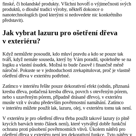
finské, či holandské produkty. Všichni hovoří o výjimečnosti svých
produktů, o dlouhé tradici výroby, někteří dokonce o
nanotechnologiích (pod kterými si nedovedete nic konkrétního
představit).
Jak vybrat lazuru pro ošetření dřeva
v exteriéru?
Když nemůžete posoudit, kdo mluví pravdu a kdo se pouze tak
tváří, když nemáte souseda, který by Vám poradil, spolehněte se na
logiku a vlastní úsudek. Možná to bude časově i finančně méně
náročné. Pokuste se v jednoduchosti zrekapitulovat, proč je vlastně
ošetření dřeva v exteriéru potřebné.
Zatímco v interiéru řešíte pouze dekorativní efekt (odstín, přiznaná
kresba dřeva, potlačená kresba dřeva, povrch s otevřeným pórem,
nebo s uzavřeným pórem, případně drásané dřevo), v exteriéru
musíte vzít v úvahu především povětrnostní namáhání. Zatímco
v interiéru můžete použít lak, lazuru, olej, v exteriéru tomu tak není.
V exteriéru je pro ošetření dřeva třeba použít takové lazury (o plně
krycích barvách tento článek není), které vytvářejí dobře funkční
ochranu proti působení povětrnostních vlivů. Úkolem nátěrů pro
ošetření dřeva v exteriéru není jen dekorativní funkce. Tyto nátěry v