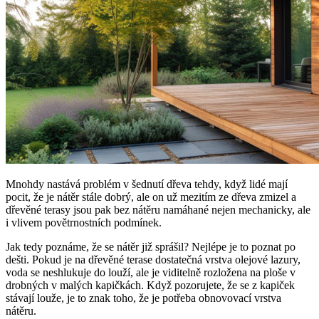
Mnohdy nastává problém v šednutí dřeva tehdy, když lidé mají
pocit, že je nátěr stále dobrý, ale on už mezitím ze dřeva zmizel a
dřevěné terasy jsou pak bez nátěru namáhané nejen mechanicky, ale
i vlivem povětrnostních podmínek.
Jak tedy poznáme, že se nátěr již sprášil? Nejlépe je to poznat po
dešti. Pokud je na dřevěné terase dostatečná vrstva olejové lazury,
voda se neshlukuje do louží, ale je viditelně rozložena na ploše v
drobných v malých kapičkách. Když pozorujete, že se z kapiček
stávají louže, je to znak toho, že je potřeba obnovovací vrstva
nátěru.