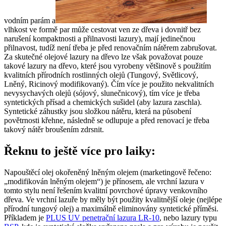
vodním parám a
vlhkost ve formě par může cestovat ven ze dřeva i dovnitř bez
narušení kompaktnosti a přilnavosti lazury), mají jedinečnou
přilnavost, tudíž není třeba je před renovačním nátěrem zabrušovat.
Za skutečné olejové lazury na dřevo lze však považovat pouze
takové lazury na dřevo, které jsou vyrobeny většinově s použitím
kvalitních přírodních rostlinných olejů (Tungový, Světlicový,
Lněný, Ricinový modifikovaný). Čím více je použito nekvalitních
nevysychavých olejů (sójový, slunečnicový), tím více je třeba
syntetických přísad a chemických sušidel (aby lazura zaschla).
Syntetické záhustky jsou složkou nátěru, která na působení
povětrnosti křehne, následně se odlupuje a před renovací je třeba
takový nátěr broušením zdrsnit.
Řeknu to ještě více pro laiky:
Napouštěcí olej okořeněný lněným olejem (marketingově řečeno:
„modifikován lněným olejem“) je přínosem, ale vrchní lazura v
tomto stylu není řešením kvalitní povrchové úpravy venkovního
dřeva. Ve vrchní lazuře by měly být použity kvalitnější oleje (nejlépe
přírodní tungový olej) a maximálně eliminovány syntetické příměsi.
Příkladem je
PLUS UV penetrační lazura LR-10
, nebo lazury typu