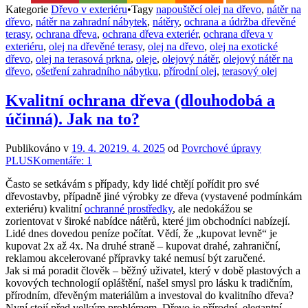
Kategorie
Dřevo v exteriéru
•
Tagy
napouštěcí olej na dřevo
,
nátěr na
dřevo
,
nátěr na zahradní nábytek
,
nátěry
,
ochrana a údržba dřevěné
terasy
,
ochrana dřeva
,
ochrana dřeva exteriér
,
ochrana dřeva v
exteriéru
,
olej na dřevěné terasy
,
olej na dřevo
,
olej na exotické
dřevo
,
olej na terasová prkna
,
oleje
,
olejový nátěr
,
olejový nátěr na
dřevo
,
ošetření zahradního nábytku
,
přírodní olej
,
terasový olej
Kvalitní ochrana dřeva (dlouhodobá a
účinná). Jak na to?
Publikováno v
19. 4. 2021
9. 4. 2025
od
Povrchové úpravy
PLUS
Komentáře: 1
Často se setkávám s případy, kdy lidé chtějí pořídit pro své
dřevostavby, případně jiné výrobky ze dřeva (vystavené podmínkám
exteriéru) kvalitní
ochranné prostředky
, ale nedokážou se
zorientovat v široké nabídce nátěrů, které jim obchodníci nabízejí.
Lidé dnes dovedou peníze počítat. Vědí, že „kupovat levně“ je
kupovat 2x až 4x. Na druhé straně – kupovat drahé, zahraniční,
reklamou akcelerované přípravky také nemusí být zaručené.
Jak si má poradit člověk – běžný uživatel, který v době plastových a
kovových technologií opláštění, našel smysl pro lásku k tradičním,
přírodním, dřevěným materiálům a investoval do kvalitního dřeva?
Nyní stojí před velkým problémem. Dřevo je přírodní, elegantní