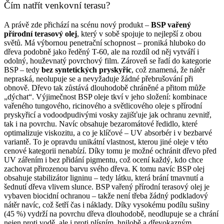
Čím natřít venkovní terasu?
A právě zde přichází na scénu nový produkt –
BSP vařený
přírodní terasový olej
, který v sobě spojuje to nejlepší z obou
světů. Má výbornou penetrační schopnost – proniká hluboko do
dřeva podobně jako ředěný T-60, ale na rozdíl od něj vytváří i
odolný, houževnatý povrchový film. Zároveň se řadí do kategorie
BSP – tedy
bez syntetických pryskyřic
, což znamená, že nátěr
nepraská, neolupuje se a nevyžaduje žádné přebrušování při
obnově. Dřevo tak zůstává dlouhodobě chráněné a přitom může
„dýchat“.
Výjimečnost BSP oleje tkví v jeho složení: kombinace
vařeného tungového, ricinového a světlicového oleje s přírodní
pryskyřicí a vodoodpudivými vosky zajišťuje jak ochranu zevnitř,
tak i na povrchu. Navíc obsahuje bezaromátové ředidlo, které
optimalizuje viskozitu, a co je klíčové – UV absorbér i v bezbarvé
variantě. To je opravdu unikátní vlastnost, kterou jiné oleje v této
cenové kategorii nenabízí. Díky tomu je možné ochránit dřevo před
UV zářením i bez přidání pigmentu, což ocení každý, kdo chce
zachovat přirozenou barvu svého dřeva. K tomu navíc BSP olej
obsahuje stabilizátor ligninu – tedy látku, která brání tmavnutí a
šednutí dřeva vlivem slunce.
BSP vařený přírodní terasový olej je
vybaven biocidní ochranou – takže není třeba žádný podkladový
nátěr navíc, což šetří čas i náklady. Díky vysokému podílu sušiny
(45 %) vydrží na povrchu dřeva dlouhodobě, neodlupuje se a chrání
nejen proti vodě, ale i proti plísním, hnilobě a dřevokazným