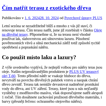
Čím natřít terasu z exotického dřeva
Publikováno v
1. 6. 2024
28. 10. 2024
od
Povrchové úpravy PLUS
Letní sezóna se nezadržitelně blíží a mnoho z vás již staví, či
renovuje terasu. Čím terasu natřít, jsme již rozebírali v článku
Oleje
na dřevěné terasy
. Připomeňme si, že na terasu není vhodné
používat lak, slabovrstvou ani silnovrstou lazuru. Působení
povětrnostních vlivů a silná mechanická zátěž totiž způsobí rychlé
opotřebení a popraskání nátěru.
Co použít místo laku a lazury?
Z výše uvedeného vyplývá, že nejlepší volbou pro nátěry teras jsou
oleje. Naším nejprodávanějším produktem je
PLUS UV terasový
olej T-60
. Tento přírodní nátěr se vsakuje hluboce do dřeva,
nevytváří na povrchu dřevěných palubek vrstvu a naopak chrání
dřevo zevnitř. Terasu tak nemůže devastovat nadměrné pronikání
vody do dřeva, ani UV záření. Terasy, které jsou u nás nejčastěji
vyráběny z modřínového masívu, však doporučujeme natřít alespoň
1 ročně. Tím dosáhnete zachování pružnosti dřevěného materiálu, i
barvy (přesněji řečeno: ochranného olejového nátěru).