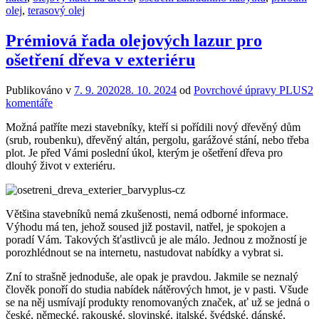
olej
,
terasový olej
Prémiová řada olejových lazur pro
ošetření dřeva v exteriéru
Publikováno v
7. 9. 2020
28. 10. 2024
od
Povrchové úpravy PLUS
2
komentáře
Možná patříte mezi stavebníky, kteří si pořídili nový dřevěný dům
(srub, roubenku), dřevěný altán, pergolu, garážové stání, nebo třeba
plot. Je před Vámi poslední úkol, kterým je ošetření dřeva pro
dlouhý život v exteriéru.
Většina stavebníků nemá zkušenosti, nemá odborné informace.
Výhodu má ten, jehož soused již postavil, natřel, je spokojen a
poradí Vám. Takových šťastlivců je ale málo. Jednou z možností je
porozhlédnout se na internetu, nastudovat nabídky a vybrat si.
Zní to strašně jednoduše, ale opak je pravdou. Jakmile se neznalý
člověk ponoří do studia nabídek nátěrových hmot, je v pasti. Všude
se na něj usmívají produkty renomovaných značek, ať už se jedná o
české, německé, rakouské, slovinské, italské, švédské, dánské,