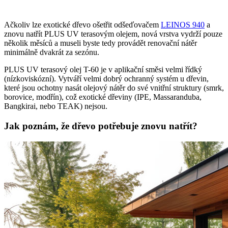
Ačkoliv lze exotické dřevo ošetřit odšeďovačem
LEINOS 940
a
znovu natřít PLUS UV terasovým olejem, nová vrstva vydrží pouze
několik měsíců a museli byste tedy provádět renovační nátěr
minimálně dvakrát za sezónu.
PLUS UV terasový olej T-60 je v aplikační směsi velmi řídký
(nízkoviskózní). Vytváří velmi dobrý ochranný systém u dřevin,
které jsou ochotny nasát olejový nátěr do své vnitřní struktury (smrk,
borovice, modřín), což exotické dřeviny (IPE, Massaranduba,
Bangkirai, nebo TEAK) nejsou.
Jak poznám, že dřevo potřebuje znovu natřít?