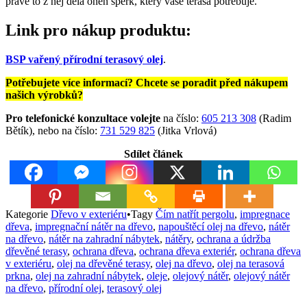
právě to z něj dělá onen šperk, který vaše terasa potřebuje.
Link pro nákup produktu:
BSP vařený přírodní terasový olej
.
Potřebujete více informací? Chcete se poradit před nákupem
našich výrobků?
Pro telefonické konzultace volejte
na číslo:
605 213 308
(Radim
Bětík), nebo na číslo:
731 529 825
(Jitka Vrlová)
Sdílet článek
Kategorie
Dřevo v exteriéru
•
Tagy
Čím natřít pergolu
,
impregnace
dřeva
,
impregnační nátěr na dřevo
,
napouštěcí olej na dřevo
,
nátěr
na dřevo
,
nátěr na zahradní nábytek
,
nátěry
,
ochrana a údržba
dřevěné terasy
,
ochrana dřeva
,
ochrana dřeva exteriér
,
ochrana dřeva
v exteriéru
,
olej na dřevěné terasy
,
olej na dřevo
,
olej na terasová
prkna
,
olej na zahradní nábytek
,
oleje
,
olejový nátěr
,
olejový nátěr
na dřevo
,
přírodní olej
,
terasový olej