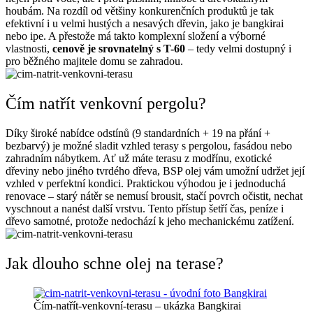
houbám. Na rozdíl od většiny konkurenčních produktů je tak
efektivní i u velmi hustých a nesavých dřevin, jako je bangkirai
nebo ipe. A přestože má takto komplexní složení a výborné
vlastnosti,
cenově je srovnatelný s T-60
– tedy velmi dostupný i
pro běžného majitele domu se zahradou.
Čím natřít venkovní pergolu?
Díky široké nabídce odstínů (9 standardních + 19 na přání +
bezbarvý) je možné sladit vzhled terasy s pergolou, fasádou nebo
zahradním nábytkem. Ať už máte terasu z modřínu, exotické
dřeviny nebo jiného tvrdého dřeva, BSP olej vám umožní udržet její
vzhled v perfektní kondici. Praktickou výhodou je i jednoduchá
renovace – starý nátěr se nemusí brousit, stačí povrch očistit, nechat
vyschnout a nanést další vrstvu. Tento přístup šetří čas, peníze i
dřevo samotné, protože nedochází k jeho mechanickému zatížení.
Jak dlouho schne olej na terase?
Čím-natřít-venkovní-terasu – ukázka Bangkirai