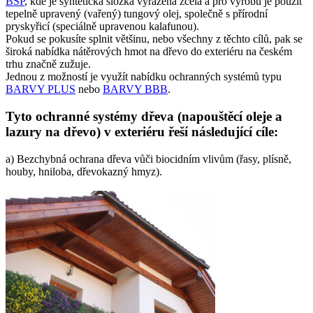
BSP
, kde je syntetická složka vyřazena zcela a pro výrobu je použit
tepelně upravený (vařený) tungový olej, společně s přírodní
pryskyřicí (speciálně upravenou kalafunou).
Pokud se pokusíte splnit většinu, nebo všechny z těchto cílů, pak se
široká nabídka nátěrových hmot na dřevo do exteriéru na českém
trhu značně zužuje.
Jednou z možností je využít nabídku ochranných systémů typu
BARVY PLUS
nebo
BARVY BBB
.
Tyto ochranné systémy dřeva (napouštěcí oleje a
lazury na dřevo) v exteriéru řeší následující cíle:
a) Bezchybná ochrana dřeva vůči biocidním vlivům (řasy, plísně,
houby, hniloba, dřevokazný hmyz).