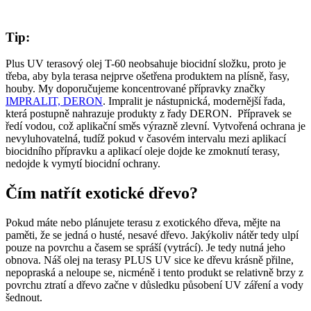
Tip:
Plus UV terasový olej T-60 neobsahuje biocidní složku, proto je
třeba, aby byla terasa nejprve ošetřena produktem na plísně, řasy,
houby. My doporučujeme koncentrované přípravky značky
IMPRALIT, DERON
. Impralit je nástupnická, modernější řada,
která postupně nahrazuje produkty z řady DERON. Přípravek se
ředí vodou, což aplikační směs výrazně zlevní. Vytvořená ochrana je
nevyluhovatelná, tudíž pokud v časovém intervalu mezi aplikací
biocidního přípravku a aplikací oleje dojde ke zmoknutí terasy,
nedojde k vymytí biocidní ochrany.
Čím natřít exotické dřevo?
Pokud máte nebo plánujete terasu z exotického dřeva, mějte na
paměti, že se jedná o husté, nesavé dřevo. Jakýkoliv nátěr tedy ulpí
pouze na povrchu a časem se spráší (vytrácí). Je tedy nutná jeho
obnova. Náš olej na terasy PLUS UV sice ke dřevu krásně přilne,
nepopraská a neloupe se, nicméně i tento produkt se relativně brzy z
povrchu ztratí a dřevo začne v důsledku působení UV záření a vody
šednout.