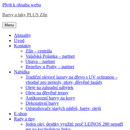
Přejít k obsahu webu
Barvy a laky PLUS Zlín
Menu
Aktuality
Úvod
Kontakty
Zlín – centrála
Valašská Polanka – partner
Opava – partner
Benešov u Prahy – partner
Nabídka
Tradiční olejové lazury na dřevo s UV ochranou –
vhodné pro pergoly, ploty, dřevěné fasády
Oleje na zahradní nábytek
Oleje na dřevěné terasy
Antikorozní barvy na kovy
Dekorativní barvy
Odstraňovače starých nátěrů, barev, olejů
E-shop
Rady a tipy
Jeden olej, desítky využití: proč LEINOS 280 nepatří
jen na kuchyňskou linku