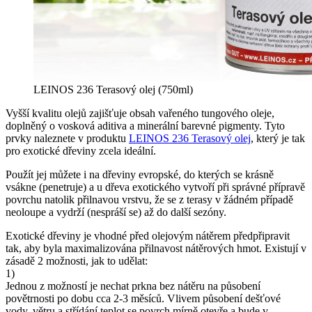
LEINOS 236 Terasový olej (750ml)
Vyšší kvalitu olejů zajišťuje obsah vařeného tungového oleje,
doplněný o vosková aditiva a minerální barevné pigmenty. Tyto
prvky naleznete v produktu
LEINOS 236 Terasový olej
, který je tak
pro exotické dřeviny zcela ideální.
Použít jej můžete i na dřeviny evropské, do kterých se krásně
vsákne (penetruje) a u dřeva exotického vytvoří při správné přípravě
povrchu natolik přilnavou vrstvu, že se z terasy v žádném případě
neoloupe a vydrží (nespráší se) až do další sezóny.
Exotické dřeviny je vhodné před olejovým nátěrem předpřipravit
tak, aby byla maximalizována přilnavost nátěrových hmot. Existují v
zásadě 2 možnosti, jak to udělat:
1)
Jednou z možností je nechat prkna bez nátěru na působení
povětrnosti po dobu cca 2-3 měsíců. Vlivem působení dešťové
vody, větru a střídání teplot se povrch mírně otevře a bude v