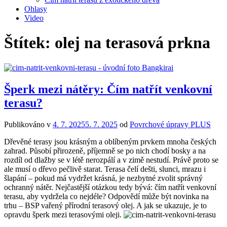
Ohlasy
Video
Štítek:
olej na terasová prkna
Šperk mezi nátěry: Čím natřít venkovní
terasu?
Publikováno v
4. 7. 2025
5. 7. 2025
od
Povrchové úpravy PLUS
Dřevěné terasy jsou krásným a oblíbeným prvkem mnoha českých
zahrad. Působí přirozeně, příjemně se po nich chodí bosky a na
rozdíl od dlažby se v létě nerozpálí a v zimě nestudí. Právě proto se
ale musí o dřevo pečlivě starat. Terasa čelí dešti, slunci, mrazu i
šlapání – pokud má vydržet krásná, je nezbytné zvolit správný
ochranný nátěr. Nejčastější otázkou tedy bývá: čím natřít venkovní
terasu, aby vydržela co nejdéle? Odpovědí může být novinka na
trhu – BSP vařený přírodní terasový olej. A jak se ukazuje, je to
opravdu šperk mezi terasovými oleji.