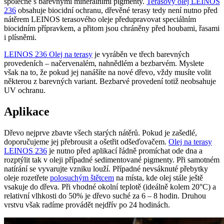
společně s barevnými minerálními pigmenty.
Terasový olej LEINOS
236
obsahuje biocidní ochranu, dřevěné terasy tedy není nutno před
nátěrem LEINOS terasového oleje předupravovat speciálním
biocidním přípravkem, a přitom jsou chráněny před houbami, řasami
i plísněmi.
LEINOS 236 Olej na terasy
je vyráběn ve třech barevných
provedeních – načervenalém, nahnědlém a bezbarvém. Myslete
však na to, že pokud jej nanášíte na nové dřevo, vždy musíte volit
některou z barevných variant. Bezbarvé provedení totiž neobsahuje
UV ochranu.
Aplikace
Dřevo nejprve zbavte všech starých nátěrů. Pokud je zašedlé,
doporučujeme jej přebrousit a ošetřit odšeďovačem.
Olej na terasy
LEINOS 236
je nutno před aplikací řádně promíchat ode dna a
rozptýlit tak v oleji případné sedimentované pigmenty. Při samotném
natírání se vyvarujte vzniku louží. Případné nevsáknuté přebytky
oleje rozetřete
polosuchým štětcem
na místa, kde olej stále ještě
vsakuje do dřeva. Při vhodné okolní teplotě (ideálně kolem 20°C) a
relativní vlhkosti do 50% je dřevo suché za 6 – 8 hodin. Druhou
vrstvu však radíme provádět nejdřív po 24 hodinách.