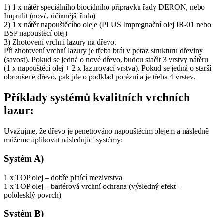
1) 1 x nátěr speciálního biocidního přípravku řady DERON, nebo
Impralit (nová, účinnější řada)
2) 1 x nátěr napouštěcího oleje (PLUS Impregnační olej IR-01 nebo
BSP napouštěcí olej)
3) Zhotovení vrchní lazury na dřevo.
Při zhotovení vrchní lazury je třeba brát v potaz strukturu dřeviny
(savost). Pokud se jedná o nové dřevo, budou stačit 3 vrstvy nátěru
(1 x napouštěcí olej + 2 x lazurovací vrstva). Pokud se jedná o starší
obroušené dřevo, pak jde o podklad porézní a je třeba 4 vrstev.
Příklady systémů kvalitních vrchních
lazur:
Uvažujme, že dřevo je penetrováno napouštěcím olejem a následně
můžeme aplikovat následující systémy:
Systém A)
1 x TOP olej – dobře plnící mezivrstva
1 x TOP olej – bariérová vrchní ochrana (výsledný efekt –
pololesklý povrch)
Systém B)