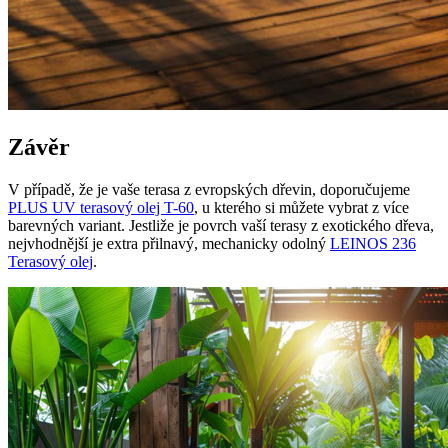
Závěr
V případě, že je vaše terasa z evropských dřevin, doporučujeme
PLUS UV terasový olej T-60
, u kterého si můžete vybrat z více
barevných variant. Jestliže je povrch vaší terasy z exotického dřeva,
nejvhodnější je extra přilnavý, mechanicky odolný
LEINOS 236
Terasový olej
.