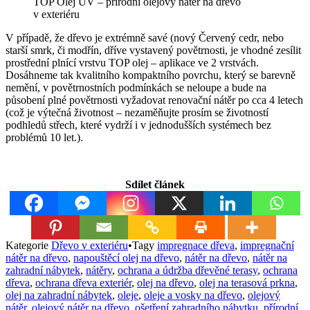
TOP Olej UV – přírodní olejový nátěr na dřevo
v exteriéru
V případě, že dřevo je extrémně savé (nový Červený cedr, nebo
starší smrk, či modřín, dříve vystavený povětrnosti, je vhodné zesílit
prostřední plnící vrstvu TOP olej – aplikace ve 2 vrstvách.
Dosáhneme tak kvalitního kompaktního povrchu, který se barevně
nemění, v povětrnostních podmínkách se neloupe a bude na
působení plné povětrnosti vyžadovat renovační nátěr po cca 4 letech
(což je výtečná životnost – nezaměňujte prosím se životností
podhledů střech, které vydrží i v jednodušších systémech bez
problémů 10 let.).
Sdílet článek
Kategorie
Dřevo v exteriéru
•
Tagy
impregnace dřeva
,
impregnační
nátěr na dřevo
,
napouštěcí olej na dřevo
,
nátěr na dřevo
,
nátěr na
zahradní nábytek
,
nátěry
,
ochrana a údržba dřevěné terasy
,
ochrana
dřeva
,
ochrana dřeva exteriér
,
olej na dřevo
,
olej na terasová prkna
,
olej na zahradní nábytek
,
oleje
,
oleje a vosky na dřevo
,
olejový
nátěr
,
olejový nátěr na dřevo
,
ošetření zahradního nábytku
,
přírodní