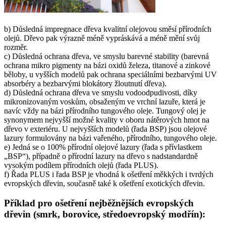
b) Důsledná impregnace dřeva kvalitní olejovou směsí přírodních
olejů. Dřevo pak výrazně méně vypráskává a méně mění svůj
rozměr.
c) Důsledná ochrana dřeva, ve smyslu barevné stability (barevná
ochrana mikro pigmenty na bázi oxidů železa, titanové a zinkové
běloby, u vyšších modelů pak ochrana speciálními bezbarvými UV
absorbéry a bezbarvými blokátory žloutnutí dřeva).
d) Důsledná ochrana dřeva ve smyslu vodoodpudivosti, díky
mikronizovaným voskům, obsaženým ve vrchní lazuře, která je
navíc vždy na bázi přírodního tungového oleje. Tungový olej je
synonymem nejvyšší možné kvality v oboru nátěrových hmot na
dřevo v exteriéru. U nejvyšších modelů (řada BSP) jsou olejové
lazury formulovány na bázi vařeného, přírodního, tungového oleje.
e) Jedná se o 100% přírodní olejové lazury (řada s přívlastkem
„BSP“), případně o přírodní lazury na dřevo s nadstandardně
vysokým podílem přírodních olejů (řada PLUS).
f) Řada PLUS i řada BSP je vhodná k ošetření měkkých i tvrdých
evropských dřevin, současně také k ošetření exotických dřevin.
Příklad pro ošetření nejběžnějších evropských
dřevin (smrk, borovice, středoevropský modřín):