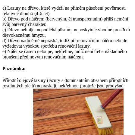
a) Lazury na dřevo, které vydrží na přímém působení povětrnosti
relativně dlouho (4-6 let).
b) Dřevo pod nátěrem (barveným, či transparentním) příliš nemění
svůj barevný charakter.
c) Dřevo nehnije, nepodléhá plísním, neposkytuje vhodné prostředí
dřevokaznému hmyzu.
d) Dřevo nadměrně nepraská, tudíž při renovačním nátěru nebude
vyžadovat vysokou spotřebu renovační lazury.
e) Nátěr se časem neloupe, nekřehne, tudíž není třeba nákladného
broušení před novým renovačním nátěrem.
Poznámka:
Přírodní olejové lazury (lazury s dominantním obsahem přírodních
rostlinných olejů) nepraskají, nekřehnou (protože jsou prodyšné