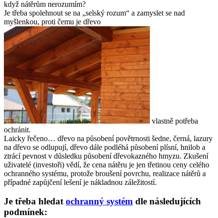
když nátěrům nerozumím?
Je třeba spolehnout se na „selský rozum“ a zamyslet se nad
myšlenkou, proti čemu je dřevo
vlastně potřeba
ochránit.
Laicky řečeno… dřevo na působení povětrnosti šedne, černá, lazury
na dřevo se odlupují, dřevo dále podléhá působení plísní, hnilob a
ztrácí pevnost v důsledku působení dřevokazného hmyzu. Zkušení
uživatelé (investoři) vědí, že cena nátěru je jen třetinou ceny celého
ochranného systému, protože broušení povrchu, realizace nátěrů a
případné zapůjčení lešení je nákladnou záležitostí.
Je třeba hledat
ochranný systém
dle následujících
podmínek: