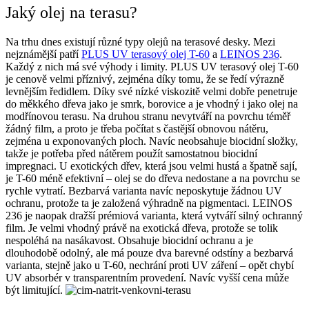
Jaký olej na terasu?
Na trhu dnes existují různé typy olejů na terasové desky. Mezi
nejznámější patří
PLUS UV terasový olej T-60
a
LEINOS 236
.
Každý z nich má své výhody i limity. PLUS UV terasový olej T-60
je cenově velmi příznivý, zejména díky tomu, že se ředí výrazně
levnějším ředidlem. Díky své nízké viskozitě velmi dobře penetruje
do měkkého dřeva jako je smrk, borovice a je vhodný i jako olej na
modřínovou terasu. Na druhou stranu nevytváří na povrchu téměř
žádný film, a proto je třeba počítat s častější obnovou nátěru,
zejména u exponovaných ploch. Navíc neobsahuje biocidní složky,
takže je potřeba před nátěrem použít samostatnou biocidní
impregnaci. U exotických dřev, která jsou velmi hustá a špatně sají,
je T-60 méně efektivní – olej se do dřeva nedostane a na povrchu se
rychle vytratí. Bezbarvá varianta navíc neposkytuje žádnou UV
ochranu, protože ta je založená výhradně na pigmentaci.
LEINOS
236 je naopak dražší prémiová varianta, která vytváří silný ochranný
film. Je velmi vhodný právě na exotická dřeva, protože se tolik
nespoléhá na nasákavost. Obsahuje biocidní ochranu a je
dlouhodobě odolný, ale má pouze dva barevné odstíny a bezbarvá
varianta, stejně jako u T-60, nechrání proti UV záření – opět chybí
UV absorbér v transparentním provedení. Navíc vyšší cena může
být limitující.