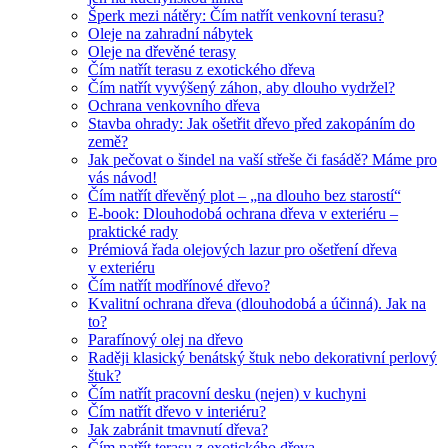
Šperk mezi nátěry: Čím natřít venkovní terasu?
Oleje na zahradní nábytek
Oleje na dřevěné terasy
Čím natřít terasu z exotického dřeva
Čím natřít vyvýšený záhon, aby dlouho vydržel?
Ochrana venkovního dřeva
Stavba ohrady: Jak ošetřit dřevo před zakopáním do
země?
Jak pečovat o šindel na vaší střeše či fasádě? Máme pro
vás návod!
Čím natřít dřevěný plot – „na dlouho bez starostí“
E-book: Dlouhodobá ochrana dřeva v exteriéru –
praktické rady
Prémiová řada olejových lazur pro ošetření dřeva
v exteriéru
Čím natřít modřínové dřevo?
Kvalitní ochrana dřeva (dlouhodobá a účinná). Jak na
to?
Parafínový olej na dřevo
Raději klasický benátský štuk nebo dekorativní perlový
štuk?
Čím natřít pracovní desku (nejen) v kuchyni
Čím natřít dřevo v interiéru?
Jak zabránit tmavnutí dřeva?
Čím natřít terasu z exotického dřeva