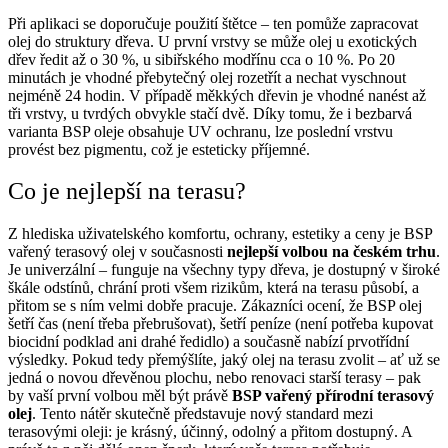
Při aplikaci se doporučuje použití štětce – ten pomůže zapracovat
olej do struktury dřeva. U první vrstvy se může olej u exotických
dřev ředit až o 30 %, u sibiřského modřínu cca o 10 %. Po 20
minutách je vhodné přebytečný olej rozetřít a nechat vyschnout
nejméně 24 hodin. V případě měkkých dřevin je vhodné nanést až
tři vrstvy, u tvrdých obvykle stačí dvě. Díky tomu, že i bezbarvá
varianta BSP oleje obsahuje UV ochranu, lze poslední vrstvu
provést bez pigmentu, což je esteticky příjemné.
Co je nejlepší na terasu?
Z hlediska uživatelského komfortu, ochrany, estetiky a ceny je BSP
vařený terasový olej v současnosti
nejlepší volbou na českém trhu
.
Je univerzální – funguje na všechny typy dřeva, je dostupný v široké
škále odstínů, chrání proti všem rizikům, která na terasu působí, a
přitom se s ním velmi dobře pracuje. Zákazníci ocení, že BSP olej
šetří čas (není třeba přebrušovat), šetří peníze (není potřeba kupovat
biocidní podklad ani drahé ředidlo) a současně nabízí prvotřídní
výsledky.
Pokud tedy přemýšlíte, jaký olej na terasu zvolit – ať už se
jedná o novou dřevěnou plochu, nebo renovaci starší terasy – pak
by vaší první volbou měl být právě
BSP vařený přírodní terasový
olej
. Tento nátěr skutečně představuje nový standard mezi
terasovými oleji: je krásný, účinný, odolný a přitom dostupný. A