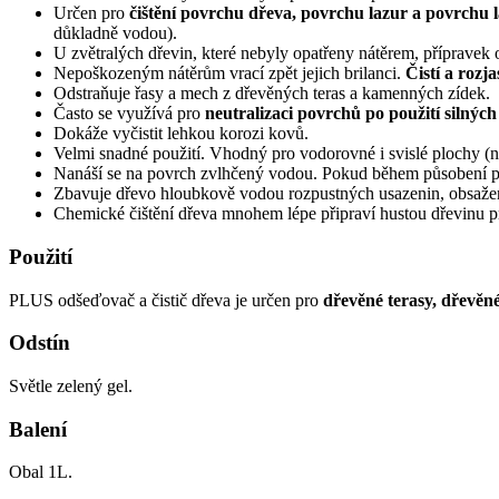
Určen pro
čištění povrchu dřeva, povrchu lazur a povrchu 
důkladně vodou).
U zvětralých dřevin, které nebyly opatřeny nátěrem, přípravek 
Nepoškozeným nátěrům vrací zpět jejich brilanci.
Čistí a roz
Odstraňuje řasy a mech z dřevěných teras a kamenných zídek.
Často se využívá pro
neutralizaci povrchů po použití silnýc
Dokáže vyčistit lehkou korozi kovů.
Velmi snadné použití. Vhodný pro vodorovné i svislé plochy (ne
Nanáší se na povrch zvlhčený vodou. Pokud během působení př
Zbavuje dřevo hloubkově vodou rozpustných usazenin, obsažený
Chemické čištění dřeva mnohem lépe připraví hustou dřevinu p
Použití
PLUS odšeďovač a čistič dřeva je určen pro
dřevěné terasy, dřevěn
Odstín
Světle zelený gel.
Balení
Obal 1L.