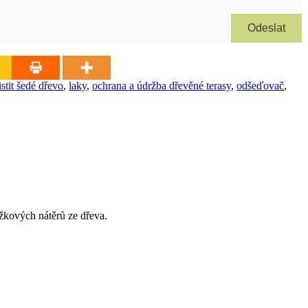
Odeslat
istit šedé dřevo
,
laky
,
ochrana a údržba dřevěné terasy
,
odšeďovač
,
ožkových nátěrů ze dřeva.