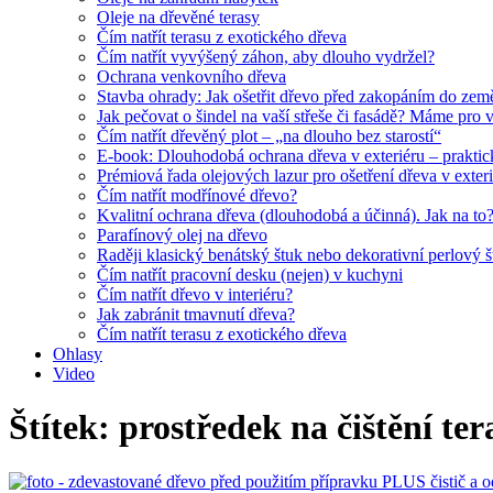
Oleje na dřevěné terasy
Čím natřít terasu z exotického dřeva
Čím natřít vyvýšený záhon, aby dlouho vydržel?
Ochrana venkovního dřeva
Stavba ohrady: Jak ošetřit dřevo před zakopáním do zem
Jak pečovat o šindel na vaší střeše či fasádě? Máme pro 
Čím natřít dřevěný plot – „na dlouho bez starostí“
E-book: Dlouhodobá ochrana dřeva v exteriéru – praktic
Prémiová řada olejových lazur pro ošetření dřeva v exter
Čím natřít modřínové dřevo?
Kvalitní ochrana dřeva (dlouhodobá a účinná). Jak na to
Parafínový olej na dřevo
Raději klasický benátský štuk nebo dekorativní perlový 
Čím natřít pracovní desku (nejen) v kuchyni
Čím natřít dřevo v interiéru?
Jak zabránit tmavnutí dřeva?
Čím natřít terasu z exotického dřeva
Ohlasy
Video
Štítek:
prostředek na čištění ter