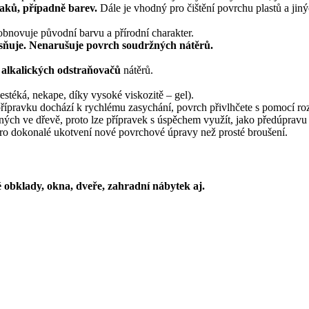
laků, případně barev.
Dále je vhodný pro čištění povrchu plastů a ji
obnovuje původní barvu a přírodní charakter.
jasňuje. Nenarušuje povrch soudržných nátěrů.
h alkalických odstraňovačů
nátěrů.
stéká, nekape, díky vysoké viskozitě – gel).
ípravku dochází k rychlému zasychání, povrch přivlhčete s pomocí ro
ch ve dřevě, proto lze přípravek s úspěchem využít, jako předúpravu 
ro dokonalé ukotvení nové povrchové úpravy než prosté broušení.
é obklady, okna, dveře, zahradní nábytek aj.