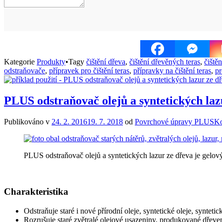
Kategorie
Produkty
•
Tagy
čištění dřeva
,
čištění dřevěných teras
,
čiště
odstraňovače
,
přípravek pro čištění teras
,
přípravky na čištění teras
,
pr
PLUS odstraňovač olejů a syntetických laz
Publikováno v
24. 2. 2016
19. 7. 2018
od
Povrchové úpravy PLUS
Ko
PLUS odstraňovač olejů a syntetických lazur ze dřeva je gelový
Charakteristika
Odstraňuje staré i nové přírodní oleje, syntetické oleje, synteti
Rozrušuje staré zvětralé olejové usazeniny, produkované dřevem