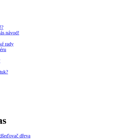
ě?
vás návod!
ké rady
iéru
?
štuk?
as