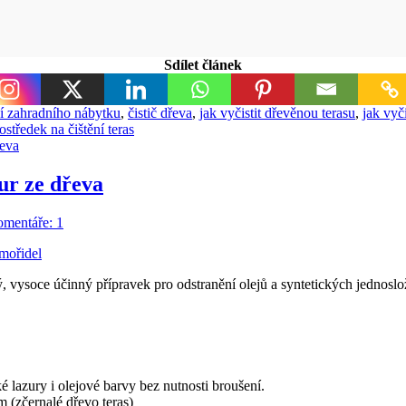
Sdílet článek
ní zahradního nábytku
,
čistič dřeva
,
jak vyčistit dřevěnou terasu
,
jak vyč
ostředek na čištění teras
ur ze dřeva
mentáře: 1
, vysoce účinný přípravek pro odstranění olejů a syntetických jednosl
cké lazury i olejové barvy bez nutnosti broušení.
 (zčernalé dřevo teras)