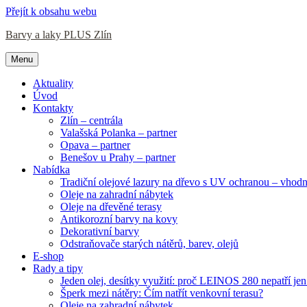
Přejít k obsahu webu
Barvy a laky PLUS Zlín
Menu
Aktuality
Úvod
Kontakty
Zlín – centrála
Valašská Polanka – partner
Opava – partner
Benešov u Prahy – partner
Nabídka
Tradiční olejové lazury na dřevo s UV ochranou – vhodné
Oleje na zahradní nábytek
Oleje na dřevěné terasy
Antikorozní barvy na kovy
Dekorativní barvy
Odstraňovače starých nátěrů, barev, olejů
E-shop
Rady a tipy
Jeden olej, desítky využití: proč LEINOS 280 nepatří je
Šperk mezi nátěry: Čím natřít venkovní terasu?
Oleje na zahradní nábytek