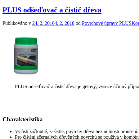
PLUS odšeďovač a čistič dřeva
Publikováno v
24. 2. 2016
4. 2. 2018
od
Povrchové úpravy PLUS
Kom
PLUS odšeďovač a čistič dřeva je gelový, vysoce účinný příprav
Charakteristika
Vyčistí zažloutlé, zašedlé, povrchy dřeva bez nutnosti broušení.
Pro čištění zčernalých dřevěných povrchů se používá v kombina