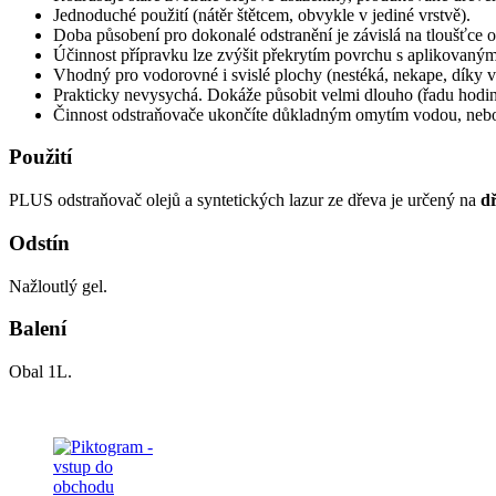
Jednoduché použití (nátěr štětcem, obvykle v jediné vrstvě).
Doba působení pro dokonalé odstranění je závislá na tloušťce 
Účinnost přípravku lze zvýšit překrytím povrchu s aplikovaným
Vhodný pro vodorovné i svislé plochy (nestéká, nekape, díky vy
Prakticky nevysychá. Dokáže působit velmi dlouho (řadu hodin
Činnost odstraňovače ukončíte důkladným omytím vodou, nebo
Použití
PLUS odstraňovač olejů a syntetických lazur ze dřeva je určený na
dř
Odstín
Nažloutlý gel.
Balení
Obal 1L.