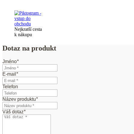
Nejkratší cesta
k nákupu
Dotaz na produkt
Jméno
*
E-mail
*
Telefon
Název produktu
*
Váš dotaz
*